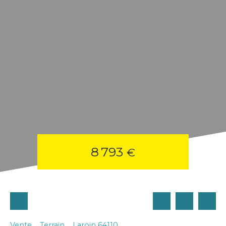
8 793
€
Vente
Terrain
Laroin 64110