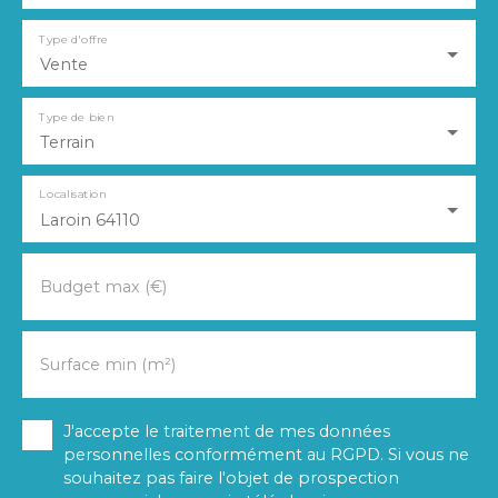
Type d'offre
Vente
Type de bien
Terrain
Localisation
Laroin 64110
Budget max (€)
Surface min (m²)
J'accepte le traitement de mes données
personnelles conformément au RGPD. Si vous ne
souhaitez pas faire l'objet de prospection