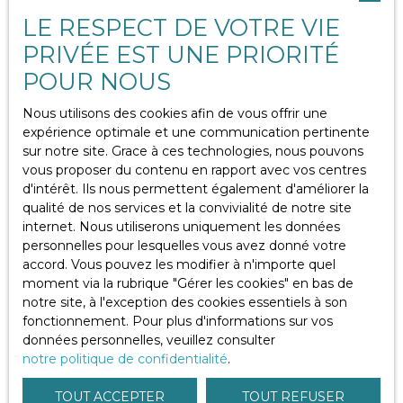
de ce site sur un support électronique ou tout autre
LE RESPECT DE VOTRE VIE
support quel qu’il soit est formellement interdite sauf
autorisation expresse de la société Netty.
PRIVÉE EST UNE PRIORITÉ
POUR NOUS
Liens externes
Nous utilisons des cookies afin de vous offrir une
Le site peut contenir des liens hypertextes externes,
expérience optimale et une communication pertinente
pointant vers d’autres sites internet indépendants. Ces
sur notre site. Grace à ces technologies, nous pouvons
liens ne constituent, en aucun cas, une approbation ou
vous proposer du contenu en rapport avec vos centres
un partenariat entre Thidam Immo et les sociétés
d'intérêt. Ils nous permettent également d'améliorer la
éditrices des sites externes. Dès lors, l’éditeur du présent
qualité de nos services et la convivialité de notre site
site ne saurait être tenu responsable de leurs contenus,
internet. Nous utiliserons uniquement les données
leurs produits, leurs publicités ou tous éléments ou
personnelles pour lesquelles vous avez donné votre
services présentés. En outre, l’éditeur du présent site ne
accord. Vous pouvez les modifier à n'importe quel
garantit pas la qualité permanente et continue du
moment via la rubrique ″Gérer les cookies″ en bas de
contenu de ces sites.
notre site, à l'exception des cookies essentiels à son
fonctionnement. Pour plus d'informations sur vos
Force majeure
données personnelles, veuillez consulter
notre politique de confidentialité
.
La responsabilité de l’éditeur du site ne pourra être
TOUT ACCEPTER
TOUT REFUSER
engagée en cas de force majeure ou de faits