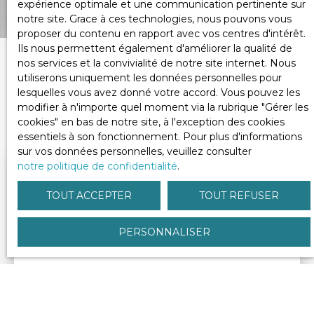
OUVRIR LA RECHERCHE
expérience optimale et une communication pertinente sur
notre site. Grace à ces technologies, nous pouvons vous
proposer du contenu en rapport avec vos centres d'intérêt.
Vente
Location
Neuf
Ils nous permettent également d'améliorer la qualité de
nos services et la convivialité de notre site internet. Nous
Type de bien
utiliserons uniquement les données personnelles pour
Maison
Trier par
lesquelles vous avez donné votre accord. Vous pouvez les
CRÉER UNE ALERTE
Pertinence
modifier à n'importe quel moment via la rubrique ″Gérer les
Localisation
cookies″ en bas de notre site, à l'exception des cookies
Coarraze (64800)
essentiels à son fonctionnement. Pour plus d'informations
sur vos données personnelles, veuillez consulter
Budget max (€)
notre politique de confidentialité
.
TOUT ACCEPTER
TOUT REFUSER
Surface min (m²)
PERSONNALISER
RECHERCHER