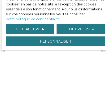
CRÉER UNE ALERTE
Pertinence
cookies″ en bas de notre site, à l'exception des cookies
Localisation
essentiels à son fonctionnement. Pour plus d'informations
sur vos données personnelles, veuillez consulter
notre politique de confidentialité
.
Budget max (€)
TOUT ACCEPTER
TOUT REFUSER
Surface min (m²)
PERSONNALISER
RECHERCHER
Terrain - Laroin
8 793
€
21 980
m²
Espace boisé en
pente de 21900m2
Laroin 64110