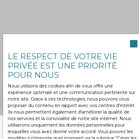
LE RESPECT DE VOTRE VIE
PRIVÉE EST UNE PRIORITÉ
POUR NOUS
Nous utilisons des cookies afin de vous offrir une
expérience optimale et une communication pertinente sur
notre site. Grace à ces technologies, nous pouvons vous
OUVRIR LA RECHERCHE
proposer du contenu en rapport avec vos centres d'intérêt.
Ils nous permettent également d'améliorer la qualité de
Vente
Location
Neuf
nos services et la convivialité de notre site internet. Nous
utiliserons uniquement les données personnelles pour
Type de bien
lesquelles vous avez donné votre accord. Vous pouvez les
Terrain
Trier par
modifier à n'importe quel moment via la rubrique ″Gérer les