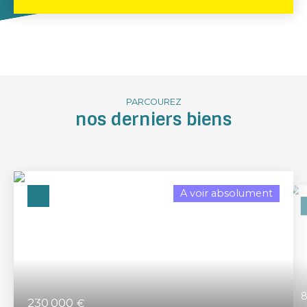
PARCOUREZ
nos derniers biens
A voir absolument
8
230 000
€