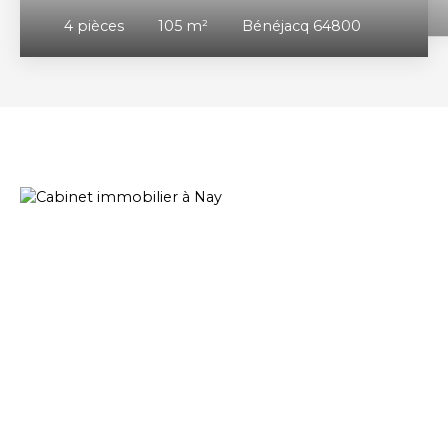
4
pièces
105
m²
Bénéjacq 64800