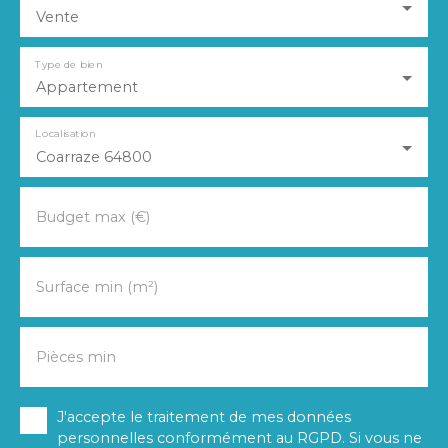
Vente
Type de bien
Appartement
Localisation
Coarraze 64800
Budget max (€)
Surface min (m²)
Pièces min
J'accepte le traitement de mes données
personnelles conformément au RGPD. Si vous ne