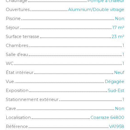
Chauffage
Pompe à chaleur
Ouvertures
Aluminium/Double vitrage
Piscine
Non
Séjour
17
m²
Surface terrasse
23
m²
Chambres
1
Salle d'eau
1
WC
1
État intérieur
Neuf
Vue
Dégagée
Exposition
Sud-Est
Stationnement extérieur
1
Cave
Non
Localisation
Coarraze 64800
Référence
VA1958