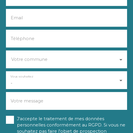
Email
Téléphone
Votre commune
Vous souhaitez
-
Votre message
J'accepte le traitement de mes données
personnelles conformément au RGPD. Si vous ne
souhaitez pas faire l'objet de prospection