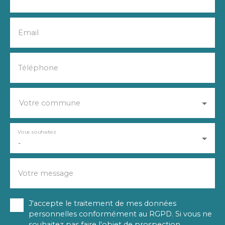
Email
Téléphone
Votre commune
Vous souhaitez
-
Votre message
J'accepte le traitement de mes données
personnelles conformément au RGPD. Si vous ne
souhaitez pas faire l'objet de prospection