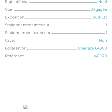
État intérieur
Neuf
Vue
Dégagée
Exposition
Sud-Est
Stationnement intérieur
1
Stationnement extérieur
1
Cave
Non
Localisation
Coarraze 64800
Référence
VA1970