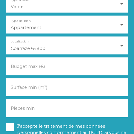
Vente
Type de bien
Appartement
Localisation
Coarraze 64800
Budget max (€)
Surface min (m²)
Pièces min
J'accepte le traitement de mes données
personnelles conformément au RGPD. Si vous ne