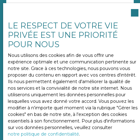
Email
LE RESPECT DE VOTRE VIE
Téléphone
PRIVÉE EST UNE PRIORITÉ
POUR NOUS
Votre commune
Nous utilisons des cookies afin de vous offrir une
expérience optimale et une communication pertinente sur
notre site. Grace à ces technologies, nous pouvons vous
Vous souhaitez
proposer du contenu en rapport avec vos centres d'intérêt.
-
Ils nous permettent également d'améliorer la qualité de
nos services et la convivialité de notre site internet. Nous
utiliserons uniquement les données personnelles pour
Votre message
lesquelles vous avez donné votre accord. Vous pouvez les
modifier à n'importe quel moment via la rubrique ″Gérer les
J'accepte le traitement de mes données
cookies″ en bas de notre site, à l'exception des cookies
personnelles conformément au RGPD. Si vous ne
essentiels à son fonctionnement. Pour plus d'informations
souhaitez pas faire l'objet de prospection
sur vos données personnelles, veuillez consulter
commerciale par voie téléphonique, vous pouvez
notre politique de confidentialité
.