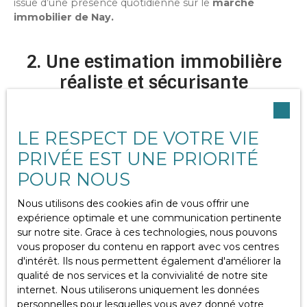
issue d’une présence quotidienne sur le
marché
immobilier de Nay.
2. Une estimation immobilière
réaliste et sécurisante
L’estimation est l’étape la plus déterminante d’un
LE RESPECT DE VOTRE VIE
projet de vente.
PRIVÉE EST UNE PRIORITÉ
Une surévaluation entraîne :
POUR NOUS
Allongement des délais
Perte d’attractivité
Nous utilisons des cookies afin de vous offrir une
Négociations plus importantes
expérience optimale et une communication pertinente
sur notre site. Grace à ces technologies, nous pouvons
Une sous-estimation entraîne :
vous proposer du contenu en rapport avec vos centres
Perte financière
d'intérêt. Ils nous permettent également d'améliorer la
Mauvaise perception du marché
qualité de nos services et la convivialité de notre site
internet. Nous utiliserons uniquement les données
Thidam Immo réalise des
estimations immobilières
personnelles pour lesquelles vous avez donné votre