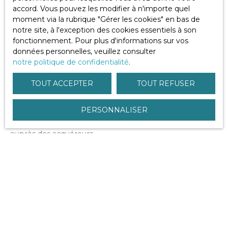
précises
à Nay
, basées sur :
accord. Vous pouvez les modifier à n'importe quel
Des transactions réellement signées
moment via la rubrique ″Gérer les cookies″ en bas de
Une comparaison qualitative des biens
notre site, à l'exception des cookies essentiels à son
L’analyse du comportement des acheteurs actuels
fonctionnement. Pour plus d'informations sur vos
L’état du marché local en temps réel
données personnelles, veuillez consulter
notre politique de confidentialité
.
Les réseaux nationaux utilisent souvent des outils
automatisés et des bases de données larges.
TOUT ACCEPTER
TOUT REFUSER
Une agence indépendante, elle, complète les chiffres
PERSONNALISER
par l’analyse humaine et l’expérience terrain. Cette
approche rassure les vendeurs et crédibilise le bien
auprès des acquéreurs.
3. Un accompagnement
personnalisé du début à la
signature